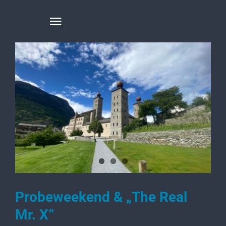
Zum
Inhalt
Toggle
springen
Navigation
HOME
ÜBER UNS
JUGENDMUSIKLAGER
NEWS & STORIES
Probeweekend & „The Real
Mr. X“