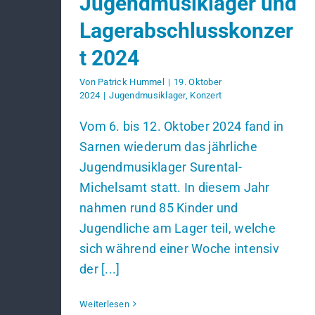
Jugendmusiklager und
Lagerabschlusskonzer
t 2024
Von
Patrick Hummel
|
19. Oktober
2024
|
Jugendmusiklager
,
Konzert
Vom 6. bis 12. Oktober 2024 fand in
Sarnen wiederum das jährliche
Jugendmusiklager Surental-
Michelsamt statt. In diesem Jahr
nahmen rund 85 Kinder und
Jugendliche am Lager teil, welche
sich während einer Woche intensiv
der [...]
Weiterlesen