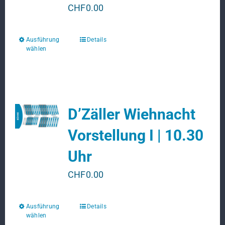
CHF
0.00
Ausführung
Details
Dieses
wählen
Produkt
weist
mehrere
Varianten
D’Zäller Wiehnacht
auf.
Die
Vorstellung I | 10.30
Optionen
Uhr
können
auf
CHF
0.00
der
Produktseite
Ausführung
Details
Dieses
gewählt
wählen
Produkt