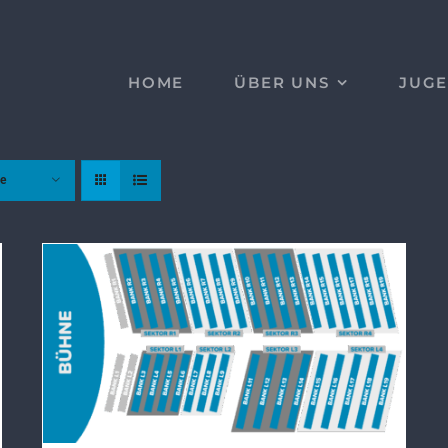
HOME
ÜBER UNS
JUG
te