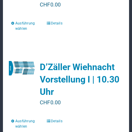
CHF
0.00
Ausführung
Details
Dieses
wählen
Produkt
weist
mehrere
Varianten
D’Zäller Wiehnacht
auf.
Die
Vorstellung I | 10.30
Optionen
Uhr
können
auf
CHF
0.00
der
Produktseite
Ausführung
Details
Dieses
gewählt
wählen
Produkt