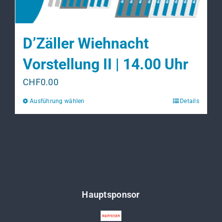
können
auf
der
D’Zäller Wiehnacht
Produktseite
gewählt
Vorstellung II | 14.00 Uhr
werden
CHF
0.00
Ausführung wählen
Details
Dieses
Produkt
weist
mehrere
Varianten
auf.
Die
Hauptsponsor
Optionen
können